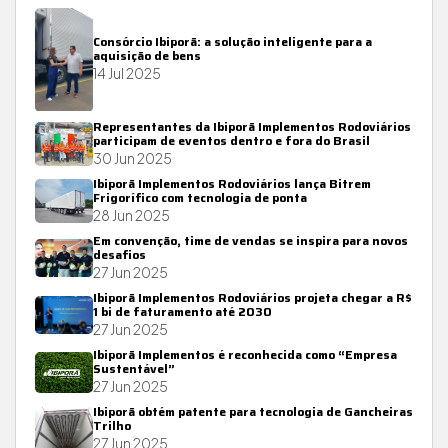
Consórcio Ibiporã: a solução inteligente para a
aquisição de bens
14 Jul 2025
Representantes da Ibiporã Implementos Rodoviários
participam de eventos dentro e fora do Brasil
30 Jun 2025
Ibiporã Implementos Rodoviários lança Bitrem
Frigorífico com tecnologia de ponta
28 Jun 2025
Em convenção, time de vendas se inspira para novos
desafios
27 Jun 2025
Ibiporã Implementos Rodoviários projeta chegar a R$
1 bi de faturamento até 2030
27 Jun 2025
Ibiporã Implementos é reconhecida como “Empresa
Sustentável”
27 Jun 2025
Ibiporã obtém patente para tecnologia de Gancheiras
Trilho
27 Jun 2025