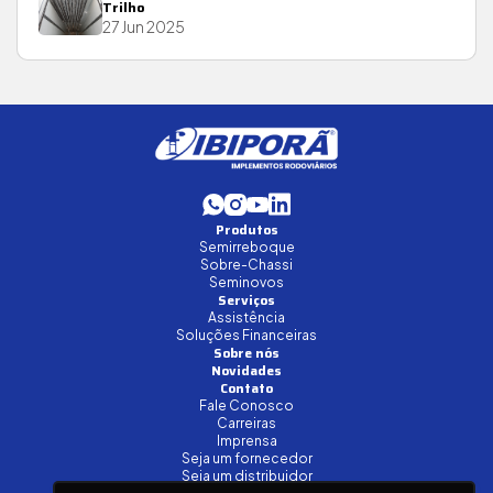
Trilho
27 Jun 2025
Produtos
Semirreboque
Sobre-Chassi
Seminovos
Serviços
Assistência
Soluções Financeiras
Sobre nós
Novidades
Contato
Fale Conosco
Carreiras
Imprensa
Seja um fornecedor
Seja um distribuidor