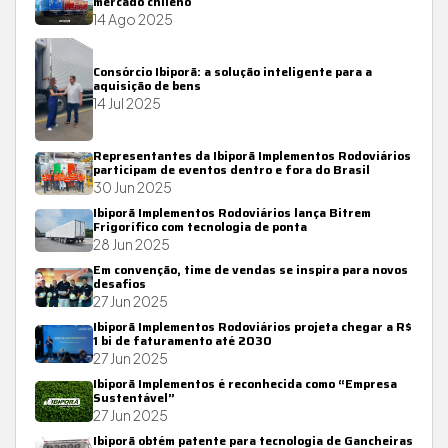
mercado chileno
14 Ago 2025
Consórcio Ibiporã: a solução inteligente para a
aquisição de bens
14 Jul 2025
Representantes da Ibiporã Implementos Rodoviários
participam de eventos dentro e fora do Brasil
30 Jun 2025
Ibiporã Implementos Rodoviários lança Bitrem
Frigorífico com tecnologia de ponta
28 Jun 2025
Em convenção, time de vendas se inspira para novos
desafios
27 Jun 2025
Ibiporã Implementos Rodoviários projeta chegar a R$
1 bi de faturamento até 2030
27 Jun 2025
Ibiporã Implementos é reconhecida como “Empresa
Sustentável”
27 Jun 2025
Ibiporã obtém patente para tecnologia de Gancheiras