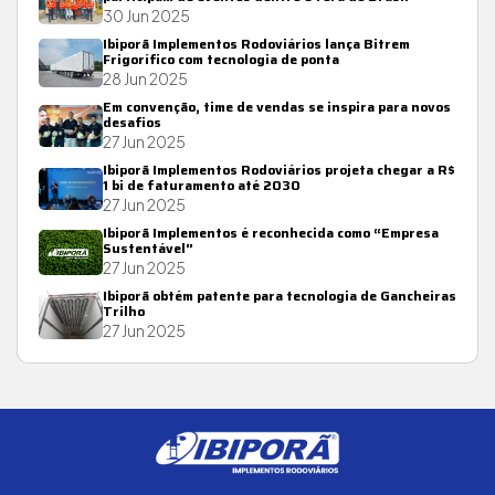
30 Jun 2025
Ibiporã Implementos Rodoviários lança Bitrem
Frigorífico com tecnologia de ponta
28 Jun 2025
Em convenção, time de vendas se inspira para novos
desafios
27 Jun 2025
Ibiporã Implementos Rodoviários projeta chegar a R$
1 bi de faturamento até 2030
27 Jun 2025
Ibiporã Implementos é reconhecida como “Empresa
Sustentável”
27 Jun 2025
Ibiporã obtém patente para tecnologia de Gancheiras
Trilho
27 Jun 2025