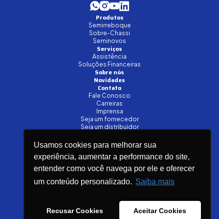
Produtos
Semirreboque
Sobre-Chassi
Seminovos
Serviços
Assistência
Soluções Financeiras
Sobre nós
Novidades
Contato
Fale Conosco
Carreiras
Imprensa
Seja um fornecedor
Seja um distribuidor
Canais de Venda
Usamos cookies para melhorar sua
experiência, aumentar a performance do site,
Área restrita
entender como você navega por ele e oferecer
um conteúdo personalizado.
Saiba mais
Política de Privacidade
Política do Sistema de Gestão Integrado
Canal de Ética
Recusar Cookies
Aceitar Cookies
0800 043 5000