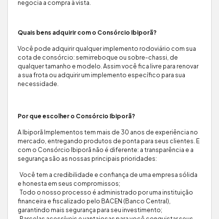
negocia a compra à vista.
Quais bens adquirir com o Consórcio Ibiporã?
Você pode adquirir qualquer implemento rodoviário com sua
cota de consórcio: semirreboque ou sobre-chassi, de
qualquer tamanho e modelo. Assim você fica livre para renovar
a sua frota ou adquirir um implemento específico para sua
necessidade.
Por que escolher o Consórcio Ibiporã?
A Ibiporã Implementos tem mais de 30 anos de experiência no
mercado, entregando produtos de ponta para seus clientes. E
com o Consórcio Ibiporã não é diferente: a transparência e a
segurança são as nossas principais prioridades:
Você tem a credibilidade e confiança de uma empresa sólida
e honesta em seus compromissos;
Todo o nosso processo é administrado por uma instituição
financeira e fiscalizado pelo BACEN (Banco Central),
garantindo mais segurança para seu investimento;
Parcelas acessíveis e vantajosas para você conquistar seus