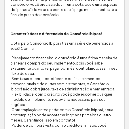
consórcio, você precisa adquirir uma cota, que é uma espécie
de "parcela" do valor do bem e que é pago mensalmente até o
final do prazo do consórcio.
Características e diferenciais do Consórcio Ibiporã
Optar pelo Consórcio Ibiporã traz uma série de benefícios a
você! Confira:
Planejamento financeiro: o consórcio é uma ótima maneira de
planejar a compra do seu implemento, pois você sabe
exatamente quanto vai pagar por mês, controlando, assim, seu
fluxo de caixa.
Sem taxas e sem juros: diferente de financiamentos
convencionais e de outras administradoras, o Consórcio
Ibiporã não cobra juros, taxa de administração e nem entrada.
Flexibilidade: com o crédito você pode escolher qualquer
modelo de implemento rodoviário necessário para seu
negócio.
Contemplação antecipada: com o Consórcio Ibiporã, a sua
contemplação pode acontecer logo nos primeiros quatro
meses. Garantimos isso em contrato!
Poder de compra à vista: com o crédito em mãos, você